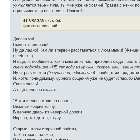
ухмыляется тебе - типа, ты мне уже не хозяин! Правда с неких по
ограничиваться всего лишь Правкой.
URAGAN писал(а):
куча воспоминаний ...
Дааааа уж!
Было так здорово!
Ну да ладно! Нам ли впервой расставаться с любимыми! (Женщ
etcetera...)
И ещё, я, вообще-то, как и многие из нас, приходил сюда просто
очень подходящее - НЕ как воду из кружки, скорее, как... как кип
Ну и, разумеется
(безусловно, однозначно)
: пообщаться, радостно
И, хотя, по-видимому, бурного общения уже не будет
(спасибо Ва
Снова здесь!
А ещё сильнее сказать:
"Вот я и снова стою на пороге,
Вязаный коврик топчу,
В верную дверь из неверной дороги
Нервно, как дятел, стучу.
Старые шторы старинной работы,
Та же герань на окне,