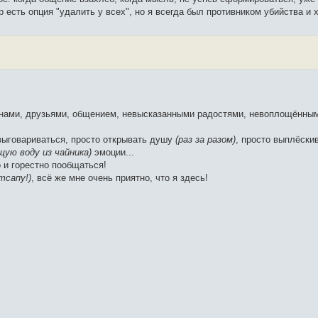
р есть опция "удалить у всех", но я всегда был противником убийства и 
инами, друзьями, общением, невысказанными радостями, невоплощённы
 выговариваться, просто открывать душу
(раз за разом)
, просто выплёски
ящую воду из чайника)
эмоции...
 и горестно пообщаться!
тсапу!)
, всё же мне очень приятно, что я здесь!