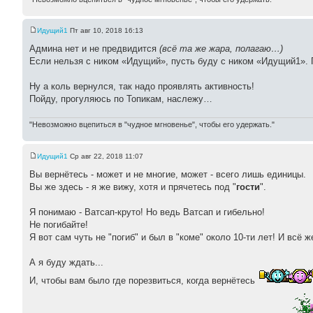
Идущий1
Пт авг 10, 2018 16:13
Админа нет и не предвидится
(всё та же жара, полагаю…)
Если нельзя с ником «Идущий», пусть буду с ником «Идущий1».
Ну а коль вернулся, так надо проявлять активность!
Пойду, прогуляюсь по Топикам, наслежу…
"Невозможно вцепиться в "чудное мгновенье", чтобы его удержать."
Идущий1
Ср авг 22, 2018 11:07
Вы вернётесь - может и не многие, может - всего лишь единицы.
Вы же здесь - я же вижу, хотя и прячетесь под "
гости
".
Я понимаю - Ватсап-круто! Но ведь Ватсап и гибельно!
Не погибайте!
Я вот сам чуть не "погиб" и был в "коме" около 10-ти лет! И всё 
А я буду ждать...
И, чтобы вам было где порезвиться, когда вернётесь