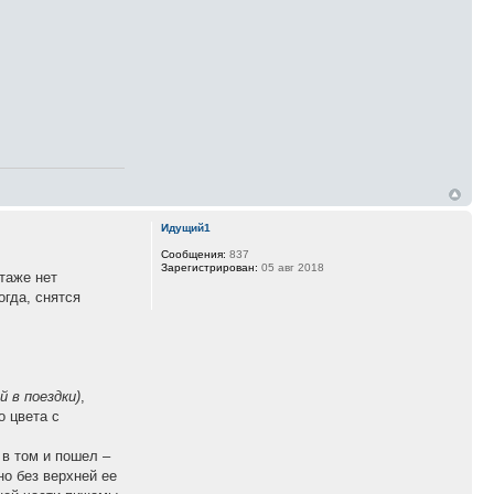
Идущий1
Сообщения:
837
Зарегистрирован:
05 авг 2018
таже нет
ногда, снятся
й в поездки)
,
о цвета с
 в том и пошел –
но без верхней ее