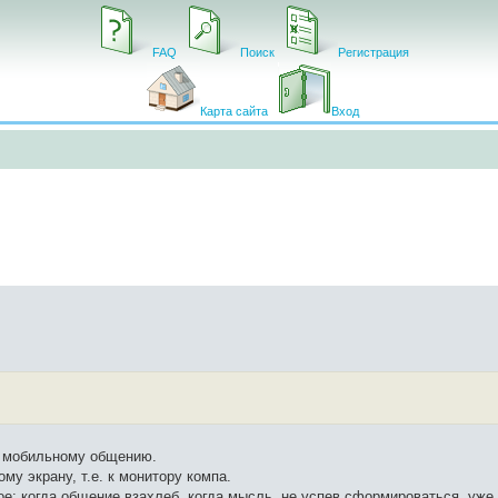
FAQ
Поиск
Регистрация
Карта сайта
Вход
 мобильному общению.
му экрану, т.е. к монитору компа.
ое: когда общение взахлеб, когда мысль, не успев сформироваться, уже