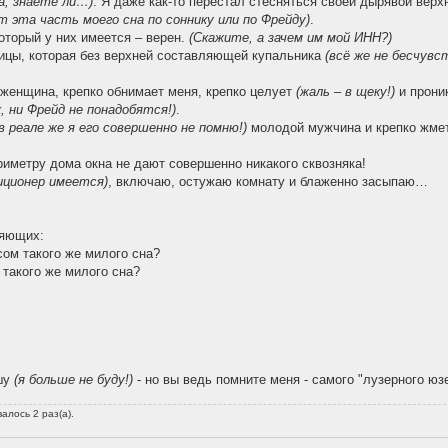
а, знаете ли…)
. Я даже как-то перестал стесняться своей дырявой вер
т эта часть моего сна по соннику или по Фрейду)
.
оторый у них имеется – верен.
(Скажите, а зачем им мой ИНН?)
ицы, которая без верхней составляющей купальника
(всё же не бесчувс
 женщина, крепко обнимает меня, крепко целует
(жаль – в щеку!)
и проник
, ни Фрейд не понадобятся!)
.
 в реале же я его совершенно не помню!)
молодой мужчина и крепко жмет
иметру дома окна не дают совершенно никакого сквозняка!
диционер имеется)
, включаю, остужаю комнату и блаженно засыпаю…
ляющих:
сом такого же милого сна?
 такого же милого сна?
ишу
(я больше не буду!)
- но вы ведь помните меня - самого "лузерного юз
алось 2 раз(а).