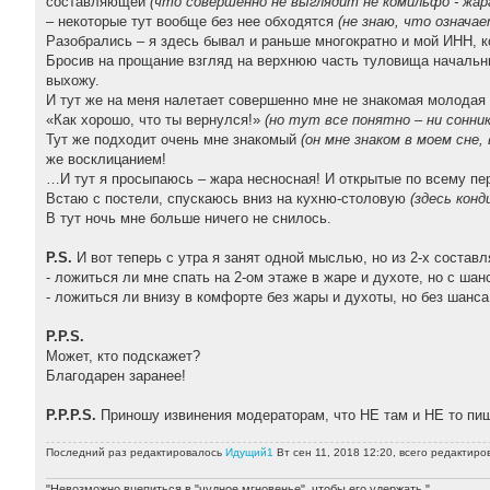
составляющей
(что совершенно не выглядит не комильфо - жар
– некоторые тут вообще без нее обходятся
(не знаю, что означае
Разобрались – я здесь бывал и раньше многократно и мой ИНН, к
Бросив на прощание взгляд на верхнюю часть туловища начальн
выхожу.
И тут же на меня налетает совершенно мне не знакомая молодая
«Как хорошо, что ты вернулся!»
(но тут все понятно – ни сонник
Тут же подходит очень мне знакомый
(он мне знаком в моем сне,
же восклицанием!
…И тут я просыпаюсь – жара несносная! И открытые по всему пер
Встаю с постели, спускаюсь вниз на кухню-столовую
(здесь кон
В тут ночь мне больше ничего не снилось.
P.S.
И вот теперь с утра я занят одной мыслью, но из 2-х состав
- ложиться ли мне спать на 2-ом этаже в жаре и духоте, но с шан
- ложиться ли внизу в комфорте без жары и духоты, но без шанса
P.P.S.
Может, кто подскажет?
Благодарен заранее!
P.P.P.S.
Приношу извинения модераторам, что НЕ там и НЕ то п
Последний раз редактировалось
Идущий1
Вт сен 11, 2018 12:20, всего редактиров
"Невозможно вцепиться в "чудное мгновенье", чтобы его удержать."