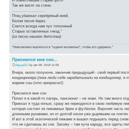
И пожелтевшие старые фото
Так же висят на стене.
.............................
Птиц убаюкал серебряный иней,
Белая песня берез.
Снится всегда нам пух тополиный
Старых оставленных гнезд."
(из песни нашего детства)
"Невозможно вцепиться в "чудное мгновенье", чтобы его удержать."
Приснился мне сон...
Идущий1
Ср авг 08, 2018 11:06
Вчера, около полуночи, закончив предыдущий - свой первый посл
кондиционера
(пока люди себе зарабатывали на кондиционер, я 
жаркие сны
(что прекрасно!)
.
Приснился мне сон:
Попал я в какой-то лагерь, пансионат – не знаю. Но там много о
Приехал я туда ночью, сразу же переоделся в свою любимую п
которая состоит из пижамных брюк и футболки. Верхняя часть п
длинными рукавами, но от долгой носки уже дырявыми на локтя
И вот в этой экзотической пижаме я вышел подышать перед сном.
что не сделаешь во сне. Захожу – там куча народу, все одеты ле