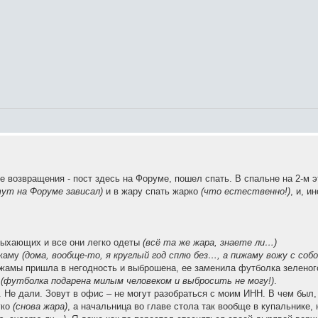
е возвращения - пост здесь на Форуме, пошел спать. В спальне на 2-м э
тут на Форуме зависал)
и в жару спать жарко
(что естественно!)
, и, и
тдыхающих и все они легко одеты
(всё та же жара, знаете ли…)
ижаму
(дома, вообще-то, я круглый год сплю без…, а пижаму вожу с собо
ижамы пришла в негодность и выброшена, ее заменила футболка зеленог
х
(футболка подарена милым человеком и выбросить не могу!)
.
 Не дали. Зовут в офис – не могут разобраться с моим ИНН. В чем был,
гко
(снова жара)
, а начальница во главе стола так вообще в купальнике, 