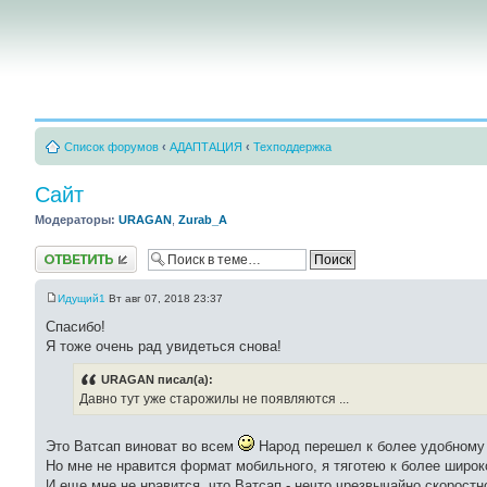
Список форумов
‹
АДАПТАЦИЯ
‹
Техподдержка
Сайт
Модераторы:
URAGAN
,
Zurab_A
Ответить
Идущий1
Вт авг 07, 2018 23:37
Спасибо!
Я тоже очень рад увидеться снова!
URAGAN писал(а):
Давно тут уже старожилы не появляются ...
Это Ватсап виноват во всем
Народ перешел к более удобному
Но мне не нравится формат мобильного, я тяготею к более широко
И еще мне не нравится, что Ватсап - нечто чрезвычайно скоростн