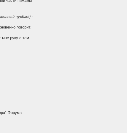
хней части пижамы
твенный чурбан!)
-
новенно говорит:
 мне руку с тем
ера" Форума.