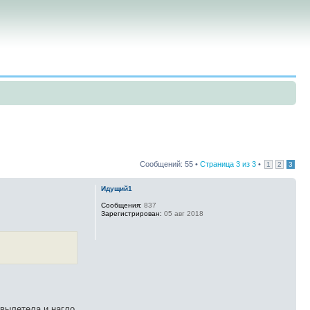
Сообщений: 55 •
Страница
3
из
3
•
1
2
3
Идущий1
Сообщения:
837
Зарегистрирован:
05 авг 2018
 вылетела и нагло