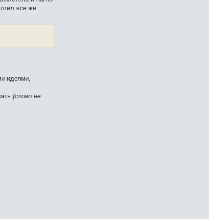
хотел все же
ми идеями,
вать
(слово не