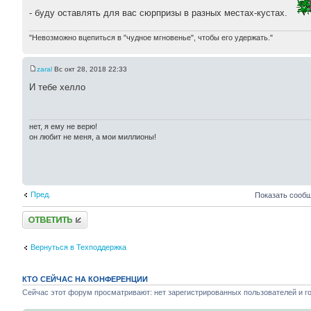
- буду оставлять для вас сюрпризы в разных местах-кустах.
"Невозможно вцепиться в "чудное мгновенье", чтобы его удержать."
zaral
Вс окт 28, 2018 22:33
И тебе хелло
нет, я ему не верю!
он любит не меня, а мои миллионы!
Пред.
Показать сообщ
Ответить
Вернуться в Техподдержка
КТО СЕЙЧАС НА КОНФЕРЕНЦИИ
Сейчас этот форум просматривают: нет зарегистрированных пользователей и го