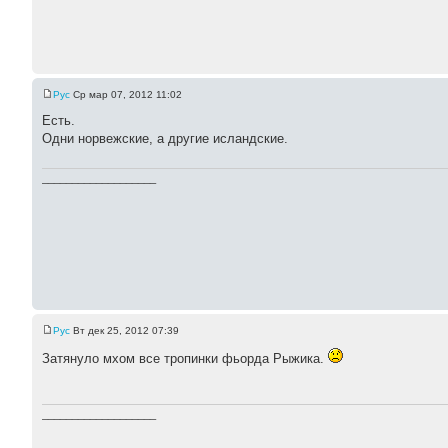
Pyc
Ср мар 07, 2012 11:02
Есть.
Одни норвежские, а другие исландские.
___________________
Pyc
Вт дек 25, 2012 07:39
Затянуло мхом все тропинки фьорда Рыжика.
___________________