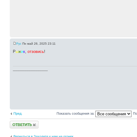
Pyc
Пн май 26, 2025 23:11
Р
ы
ж
и
к
,
отзовись
!
___________________
Пред.
Показать сообщения за:
По
Ответить
Вернуться в Заходите к нам на огонек