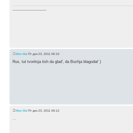
___________________
Miss Mal
Пт дек 23, 2011 06:10
Rus, tut tvoritsja tish da glad', da Bozhja blagodat' )
Miss Mal
Пт дек 23, 2011 06:12
...