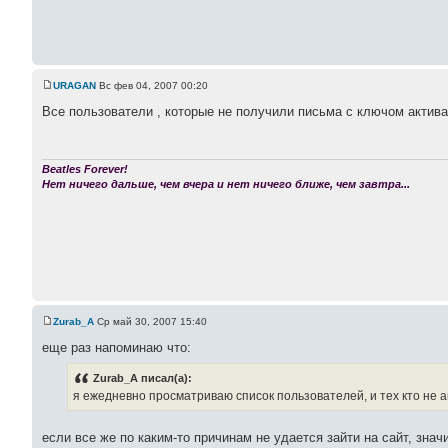
URAGAN
Вс фев 04, 2007 00:20
Все пользователи , которые не получили письма с ключом активац
Beatles Forever!
Нет ничего дальше, чем вчера и нет ничего ближе, чем завтра...
Zurab_A
Ср май 30, 2007 15:40
еще раз напоминаю что:
Zurab_A писал(а):
я ежедневно просматриваю список пользователей, и тех кто не а
если все же по каким-то причинам не удается зайти на сайт, зна