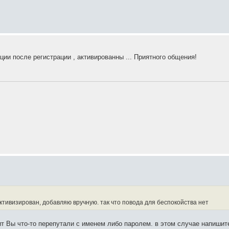
ии после регистрации , активированны ... Приятного общения!
ктивизирован, добавляю вручную. так что повода для беспокойства нет
чит Вы что-то перепутали с именем либо паролем. в этом случае напишит