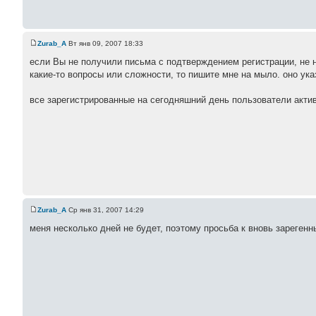
Zurab_A
Вт янв 09, 2007 18:33
если Вы не получили письма с подтверждением регистрации, не н
какие-то вопросы или сложности, то пишите мне на мыло. оно ук
все зарегистрированные на сегодняшний день пользователи акти
Zurab_A
Ср янв 31, 2007 14:29
меня несколько дней не будет, поэтому просьба к вновь зареген