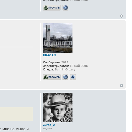
URAGAN
Сообщения:
2623
Зарегистрирован:
18 май 2006
Откуда:
Born in Grozny
Zurab_A
админ
е мне на мыло и