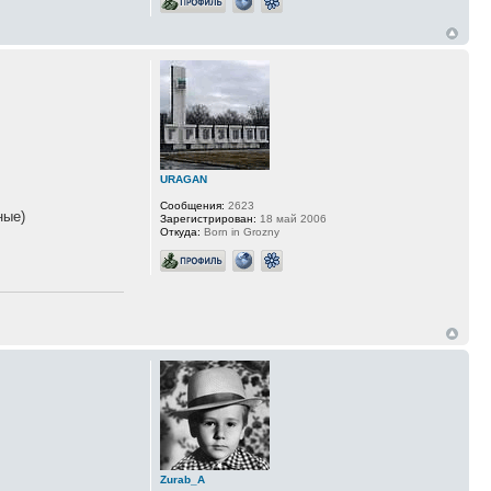
URAGAN
Сообщения:
2623
ные)
Зарегистрирован:
18 май 2006
Откуда:
Born in Grozny
Zurab_A