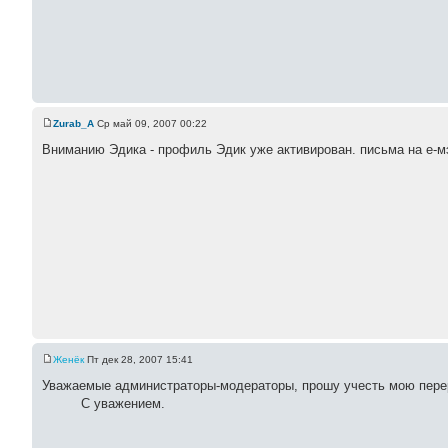
Zurab_A
Ср май 09, 2007 00:22
Вниманию Эдика - профиль Эдик уже активирован. письма на е-м
Женёк
Пт дек 28, 2007 15:41
Уважаемые администраторы-модераторы, прошу учесть мою перер
С уважением.