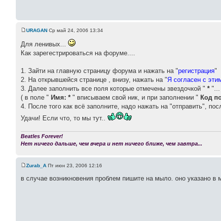
URAGAN
Ср май 24, 2006 13:34
Для ленивых...
Как зарегестрироваться на форуме....
1. Зайти на главную страницу форума и нажать на "
регистрация
"
2. На открывшейся странице , внизу, нажать на "
Я согласен с эти
3. Далее заполнить все поля которые отмечены звездочкой "
*
"..
( в поле "
Имя: *
" вписываем свой ник, и при заполнении "
Код п
4. После того как всё заполните, надо нажать на "отправить", по
Удачи! Если что, то мы тут..
Beatles Forever!
Нет ничего дальше, чем вчера и нет ничего ближе, чем завтра...
Zurab_A
Пт июн 23, 2006 12:16
в случае возникновения проблем пишите на мыло. оно указано в