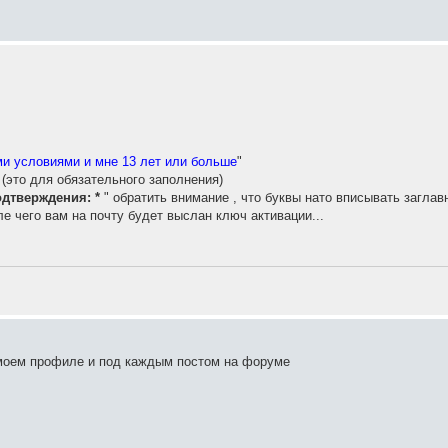
ми условиями и мне 13 лет или больше
"
. (это для обязательного заполнения)
одтверждения: *
" обратить внимание , что буквы нато вписывать заглав
сле чего вам на почту будет выслан ключ активации...
 моем профиле и под каждым постом на форуме