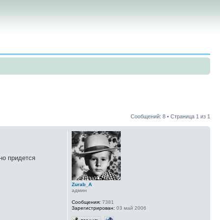
Сообщений: 8 • Страница
1
из
1
но придется
.
Zurab_A
админ
Сообщения:
7381
Зарегистрирован:
03 май 2006