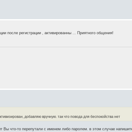
ии после регистрации , активированны ... Приятного общения!
ктивизирован, добавляю вручную. так что повода для беспокойства нет
чит Вы что-то перепутали с именем либо паролем. в этом случае напишит