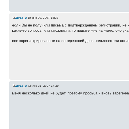
Zurab_A
Вт янв 09, 2007 18:33
если Вы не получили письма с подтверждением регистрации, не н
какие-то вопросы или сложности, то пишите мне на мыло. оно ук
все зарегистрированные на сегодняшний день пользователи акти
Zurab_A
Ср янв 31, 2007 14:29
меня несколько дней не будет, поэтому просьба к вновь зареген