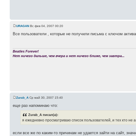
URAGAN
Вс фев 04, 2007 00:20
Все пользователи , которые не получили письма с ключом активац
Beatles Forever!
Нет ничего дальше, чем вчера и нет ничего ближе, чем завтра...
Zurab_A
Ср май 30, 2007 15:40
еще раз напоминаю что:
Zurab_A писал(а):
я ежедневно просматриваю список пользователей, и тех кто не а
если все же по каким-то причинам не удается зайти на сайт, зна