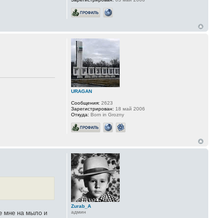
URAGAN
Сообщения:
2623
Зарегистрирован:
18 май 2006
Откуда:
Born in Grozny
Zurab_A
админ
е мне на мыло и