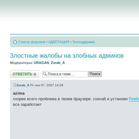
Список форумов
‹
АДАПТАЦИЯ
‹
Техподдержка
Злостные жалобы на злобных админов
Модераторы:
URAGAN
,
Zurab_A
Ответить
Zurab_A
Пт сен 07, 2007 14:28
azima
скорее всего проблема в твоем браузере. скачай и установи
Firef
все заработает