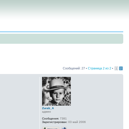
Сообщений: 27 •
Страница
2
из
2
•
1
2
Zurab_A
админ
Сообщения:
7381
Зарегистрирован:
03 май 2006