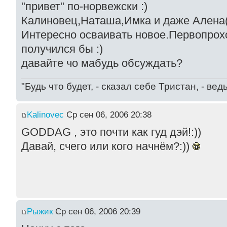
"привет" по-норвежски :)
Калиновец,Наташа,Имка и даже Алена(т
Интересно осваивать новое.Первопрох
получился бы :)
давайте чо мабудь обсуждать?
"Будь что будет, - сказал себе Тристан, - ве
Kalinovec
Ср сен 06, 2006 20:38
GODDAG , это почти как гуд дэй!:))
Давай, счего или кого начнём?:))
Рыжик
Ср сен 06, 2006 20:39