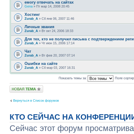
емогу отвечать на сайтах
Gena
» Пт мар 14, 2008 20:45
Хостинг
Zurab_A
» Сб янв 06, 2007 11:46
Личные звания
Zurab_A
» Вт окт 24, 2006 18:33
Для тех, кто не получил письма с подтверждением рег
Zurab_A
» Чт июн 15, 2006 17:14
Чат
Zurab_A
» Вт фев 20, 2007 07:14
Ошибки на сайте
Zurab_A
» Сб мар 03, 2007 16:31
Показать темы за:
Поле сорти
Новая тема
Вернуться в Список форумов
КТО СЕЙЧАС НА КОНФЕРЕНЦИ
Сейчас этот форум просматрива