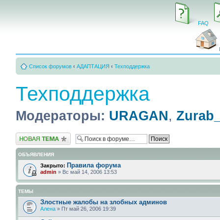
FAQ
Список форумов
‹
АДАПТАЦИЯ
‹
Техподдержка
Техподдержка
Модераторы:
URAGAN
,
Zurab
Новая тема
ОБЪЯВЛЕНИЯ
Правила форума
Закрыто:
admin
» Вс май 14, 2006 13:53
ТЕМЫ
Злостные жалобы на злобных админов
Алена
» Пт май 26, 2006 19:39