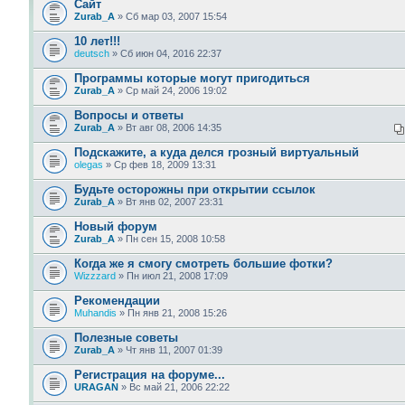
Сайт
Zurab_A
» Сб мар 03, 2007 15:54
10 лет!!!
deutsch
» Сб июн 04, 2016 22:37
Программы которые могут пригодиться
Zurab_A
» Ср май 24, 2006 19:02
Вопросы и ответы
Zurab_A
» Вт авг 08, 2006 14:35
Подскажите, а куда делся грозный виртуальный
olegas
» Ср фев 18, 2009 13:31
Будьте осторожны при открытии ссылок
Zurab_A
» Вт янв 02, 2007 23:31
Новый форум
Zurab_A
» Пн сен 15, 2008 10:58
Когда же я смогу смотреть большие фотки?
Wizzzard
» Пн июл 21, 2008 17:09
Рекомендации
Muhandis
» Пн янв 21, 2008 15:26
Полезные советы
Zurab_A
» Чт янв 11, 2007 01:39
Регистрация на форуме...
URAGAN
» Вс май 21, 2006 22:22