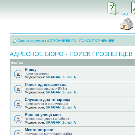
FAQ
Список форумов
‹
АДРЕСНОЕ БЮРО - ПОИСК ГРОЗНЕНЦЕВ
АДРЕСНОЕ БЮРО - ПОИСК ГРОЗНЕНЦЕВ
ФОРУМ
Я ищу
поиск по имени
Модераторы:
URAGAN
,
Zurab_A
Поиск однокашников
грозненские школы и ВУЗы
Модераторы:
URAGAN
,
Zurab_A
Служили два товарища
поиск коллег и сослуживцев
Модераторы:
URAGAN
,
Zurab_A
Родная улица моя
грозненские дворы и районы
Модераторы:
URAGAN
,
Zurab_A
Место встречи
обсуждение материалов сайта