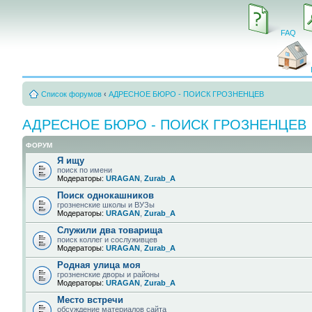
FAQ
Список форумов
‹
АДРЕСНОЕ БЮРО - ПОИСК ГРОЗНЕНЦЕВ
АДРЕСНОЕ БЮРО - ПОИСК ГРОЗНЕНЦЕВ
ФОРУМ
Я ищу
поиск по имени
Модераторы:
URAGAN
,
Zurab_A
Поиск однокашников
грозненские школы и ВУЗы
Модераторы:
URAGAN
,
Zurab_A
Служили два товарища
поиск коллег и сослуживцев
Модераторы:
URAGAN
,
Zurab_A
Родная улица моя
грозненские дворы и районы
Модераторы:
URAGAN
,
Zurab_A
Место встречи
обсуждение материалов сайта