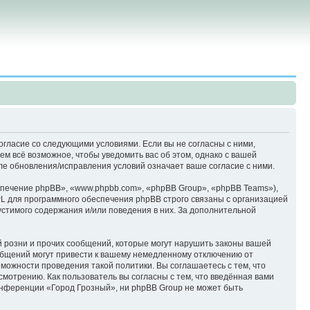
согласие со следующими условиями. Если вы не согласны с ними,
м всё возможное, чтобы уведомить вас об этом, однако с вашей
ле обновления/исправления условий означает ваше согласие с ними.
печение phpBB», «www.phpbb.com», «phpBB Group», «phpBB Teams»),
L для программного обеспечения phpBB строго связаны с организацией
устимого содержания и/или поведения в них. За дополнительной
 розни и прочих сообщений, которые могут нарушить законы вашей
общений могут привести к вашему немедленному отключению от
зможности проведения такой политики. Вы соглашаетесь с тем, что
мотрению. Как пользователь вы согласны с тем, что введённая вами
онференции «Город Грозный», ни phpBB Group не может быть