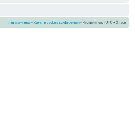
Наша команда
•
Удалить cookies конференции
• Часовой пояс: UTC + 3 часа