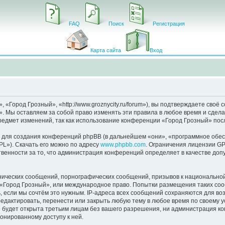
FAQ
Поиск
Регистрация
Карта сайта
Вход
Город Грозный», «http://www.groznycity.ru/forum»), вы подтверждаете своё 
. Мы оставляем за собой право изменять эти правила в любое время и сделае
редмет изменений, так как использование конференции «Город Грозный» пос
для создания конференций phpBB (в дальнейшем «они», «программное обес
PL»). Скачать его можно по адресу
www.phpbb.com
. Ограничения лицензии GP
венности за то, что администрация конференций определяет в качестве доп
нических сообщений, порнографических сообщений, призывов к национальной
в «Город Грозный», или международное право. Попытки размещения таких со
, если мы сочтём это нужным. IP-адреса всех сообщений сохраняются для во
дактировать, перенести или закрыть любую тему в любое время по своему ус
 будет открыта третьим лицам без вашего разрешения, ни администрация к
ионированному доступу к ней.