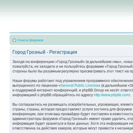
Список форумов
Город Грозный - Регистрация
Заходя на конференцию «Город Грозный» (в дальнейшем «мы», «наш», «
пожалуйста, не заходите и не пользуйтесь форумами «Город Грозный»
стороны было бы разумным регулярно просматривать этот текст на п
Наши форумы работают под управлением программного обеспечения 
выпущенного по лицензии «
General Public License
» (в дальнейшем «G
и поддержкой интернет-конференций, и phpBB Group не несёт ответст
информацией о phpBB обращайтесь по адресу
http://www.phpbb.com/
.
Вы соглашаетесь не размещать оскорбительных, угрожающих, клевет
страны, страны, которая предоставляет услуги хостинга для форумо
конференции, при этом ваш провайдер будет поставлен в известность
администраторы форумов «Город Грозный» имеют право удалить, отре
информация будет храниться в базе данных. Хотя эта информация не
ответственна за действия хакеров, которые могут привести к несанкц