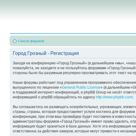
Список форумов
Город Грозный - Регистрация
Заходя на конференцию «Город Грозный» (в дальнейшем «мы», «наш», «
пожалуйста, не заходите и не пользуйтесь форумами «Город Грозный»
стороны было бы разумным регулярно просматривать этот текст на п
Наши форумы работают под управлением программного обеспечения 
выпущенного по лицензии «
General Public License
» (в дальнейшем «G
и поддержкой интернет-конференций, и phpBB Group не несёт ответст
информацией о phpBB обращайтесь по адресу
http://www.phpbb.com/
.
Вы соглашаетесь не размещать оскорбительных, угрожающих, клевет
страны, страны, которая предоставляет услуги хостинга для форумо
конференции, при этом ваш провайдер будет поставлен в известность
администраторы форумов «Город Грозный» имеют право удалить, отре
информация будет храниться в базе данных. Хотя эта информация не
ответственна за действия хакеров, которые могут привести к несанкц