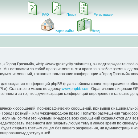
FAQ
Поиск
Регистрация
Карта сайта
Вход
Город Грозный», «http://www.groznycity.ru/forum»), вы подтверждаете своё 
. Мы оставляем за собой право изменять эти правила в любое время и сделае
редмет изменений, так как использование конференции «Город Грозный» пос
для создания конференций phpBB (в дальнейшем «они», «программное обес
PL»). Скачать его можно по адресу
www.phpbb.com
. Ограничения лицензии GP
венности за то, что администрация конференций определяет в качестве доп
нических сообщений, порнографических сообщений, призывов к национальной
в «Город Грозный», или международное право. Попытки размещения таких со
, если мы сочтём это нужным. IP-адреса всех сообщений сохраняются для во
дактировать, перенести или закрыть любую тему в любое время по своему ус
 будет открыта третьим лицам без вашего разрешения, ни администрация к
ионированному доступу к ней.