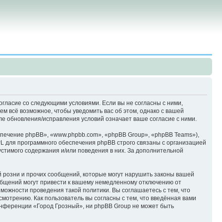
согласие со следующими условиями. Если вы не согласны с ними,
м всё возможное, чтобы уведомить вас об этом, однако с вашей
ле обновления/исправления условий означает ваше согласие с ними.
печение phpBB», «www.phpbb.com», «phpBB Group», «phpBB Teams»),
L для программного обеспечения phpBB строго связаны с организацией
устимого содержания и/или поведения в них. За дополнительной
 розни и прочих сообщений, которые могут нарушить законы вашей
общений могут привести к вашему немедленному отключению от
зможности проведения такой политики. Вы соглашаетесь с тем, что
мотрению. Как пользователь вы согласны с тем, что введённая вами
онференции «Город Грозный», ни phpBB Group не может быть