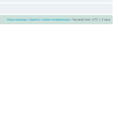
Наша команда
•
Удалить cookies конференции
• Часовой пояс: UTC + 3 часа