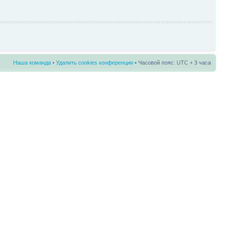
Наша команда
•
Удалить cookies конференции
• Часовой пояс: UTC + 3 часа