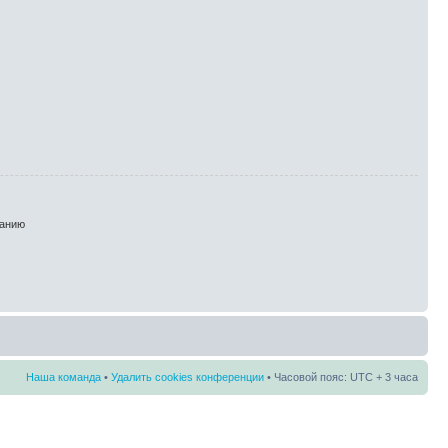
анию
Наша команда
•
Удалить cookies конференции
• Часовой пояс: UTC + 3 часа