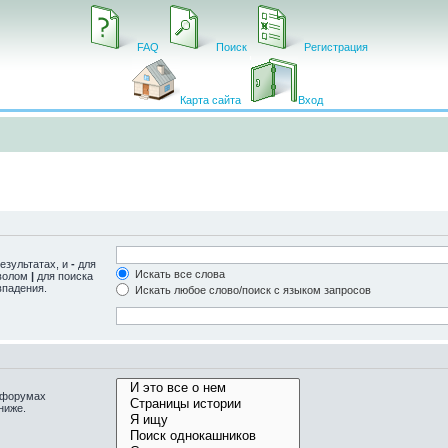
FAQ
Поиск
Регистрация
Карта сайта
Вход
езультатах, и
-
для
Искать все слова
мволом
|
для поиска
впадения.
Искать любое слово/поиск с языком запросов
одфорумах
ниже.