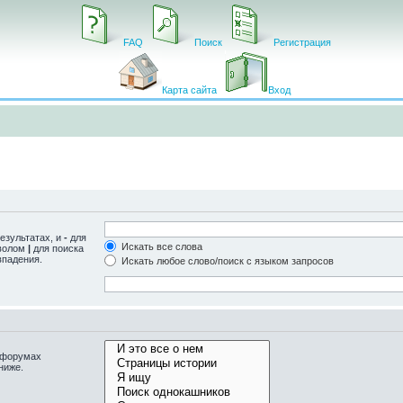
FAQ
Поиск
Регистрация
Карта сайта
Вход
езультатах, и
-
для
Искать все слова
мволом
|
для поиска
впадения.
Искать любое слово/поиск с языком запросов
одфорумах
ниже.