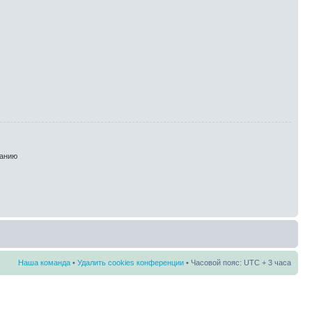
анию
Наша команда
•
Удалить cookies конференции
• Часовой пояс: UTC + 3 часа