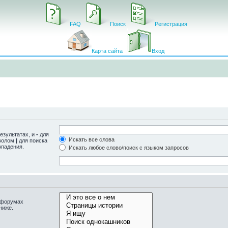
FAQ
Поиск
Регистрация
Карта сайта
Вход
езультатах, и
-
для
Искать все слова
мволом
|
для поиска
впадения.
Искать любое слово/поиск с языком запросов
одфорумах
ниже.