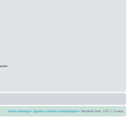
анию
Наша команда
•
Удалить cookies конференции
• Часовой пояс: UTC + 3 часа