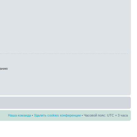
анию
Наша команда
•
Удалить cookies конференции
• Часовой пояс: UTC + 3 часа