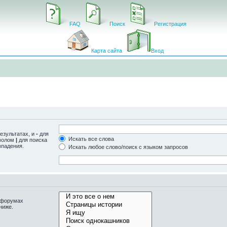
FAQ
Поиск
Регистрация
Карта сайта
Вход
езультатах, и
-
для
Искать все слова
мволом
|
для поиска
впадения.
Искать любое слово/поиск с языком запросов
одфорумах
ниже.