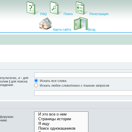
FAQ
Поиск
Регистрация
Карта сайта
Вход
езультатах, и
-
для
Искать все слова
мволом
|
для поиска
впадения.
Искать любое слово/поиск с языком запросов
одфорумах
ниже.