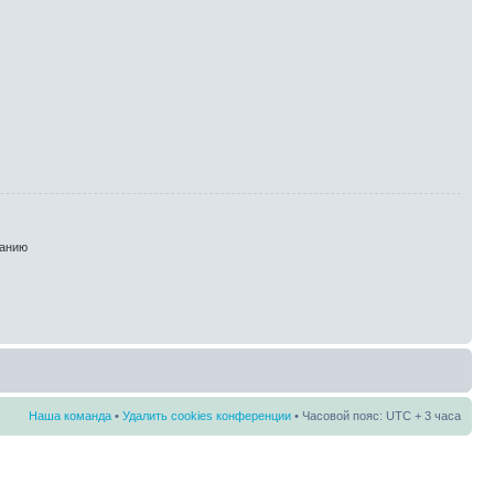
анию
Наша команда
•
Удалить cookies конференции
• Часовой пояс: UTC + 3 часа