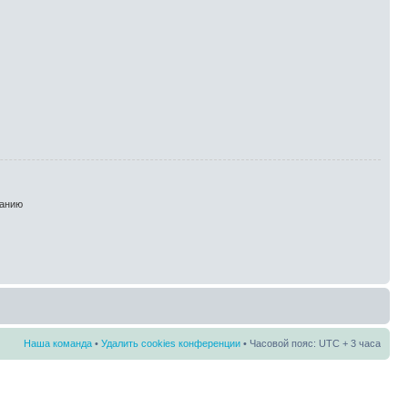
анию
Наша команда
•
Удалить cookies конференции
• Часовой пояс: UTC + 3 часа