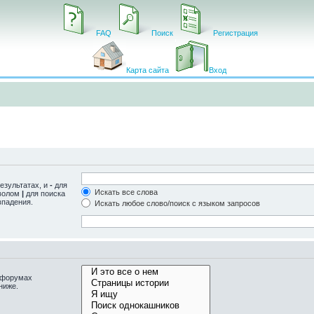
FAQ
Поиск
Регистрация
Карта сайта
Вход
езультатах, и
-
для
Искать все слова
мволом
|
для поиска
впадения.
Искать любое слово/поиск с языком запросов
одфорумах
ниже.