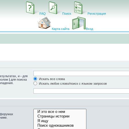
FAQ
Поиск
Регистрация
Карта сайта
Вход
езультатах, и
-
для
Искать все слова
мволом
|
для поиска
впадения.
Искать любое слово/поиск с языком запросов
одфорумах
ниже.