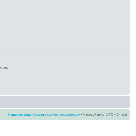
анию
Наша команда
•
Удалить cookies конференции
• Часовой пояс: UTC + 3 часа