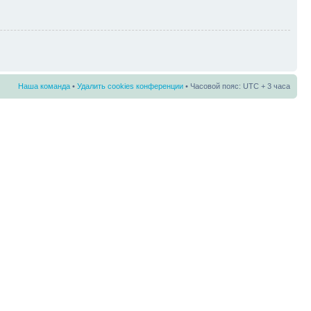
Наша команда
•
Удалить cookies конференции
• Часовой пояс: UTC + 3 часа