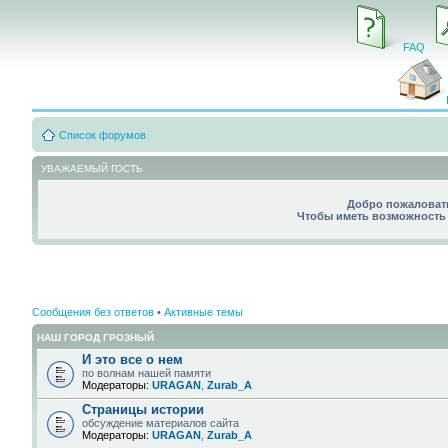
FAQ
Список форумов
УВАЖАЕМЫЙ ГОСТЬ
Добро пожаловать
Чтобы иметь возможность 
Сообщения без ответов
•
Активные темы
НАШ ГОРОД ГРОЗНЫЙ
И это все о нем
по волнам нашей памяти
Модераторы:
URAGAN
,
Zurab_A
Страницы истории
обсуждение материалов сайта
Модераторы:
URAGAN
,
Zurab_A