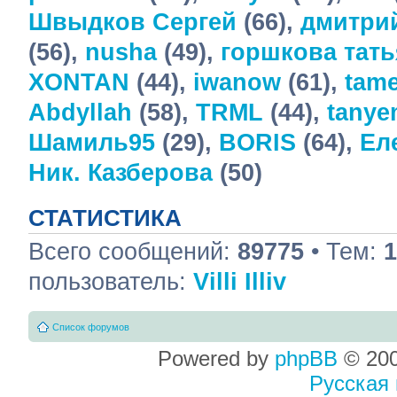
Швыдков Сергей
(66),
дмитри
(56),
nusha
(49),
горшкова тать
XONTAN
(44),
iwanow
(61),
tame
Abdyllah
(58),
TRML
(44),
tany
Шамиль95
(29),
BORIS
(64),
Ел
Ник. Казберова
(50)
СТАТИСТИКА
Всего сообщений:
89775
• Тем:
1
пользователь:
Villi Illiv
Список форумов
Powered by
phpBB
© 200
Русская