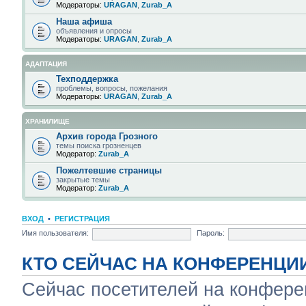
Модераторы:
URAGAN
,
Zurab_A
Наша афиша
объявления и опросы
Модераторы:
URAGAN
,
Zurab_A
АДАПТАЦИЯ
Техподдержка
проблемы, вопросы, пожелания
Модераторы:
URAGAN
,
Zurab_A
ХРАНИЛИЩЕ
Архив города Грозного
темы поиска грозненцев
Модератор:
Zurab_A
Пожелтевшие страницы
закрытые темы
Модератор:
Zurab_A
ВХОД
•
РЕГИСТРАЦИЯ
Имя пользователя:
Пароль:
КТО СЕЙЧАС НА КОНФЕРЕНЦИ
Сейчас посетителей на конфер