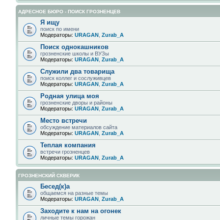
АДРЕСНОЕ БЮРО - ПОИСК ГРОЗНЕНЦЕВ
Я ищу
поиск по имени
Модераторы:
URAGAN
,
Zurab_A
Поиск однокашников
грозненские школы и ВУЗы
Модераторы:
URAGAN
,
Zurab_A
Служили два товарища
поиск коллег и сослуживцев
Модераторы:
URAGAN
,
Zurab_A
Родная улица моя
грозненские дворы и районы
Модераторы:
URAGAN
,
Zurab_A
Место встречи
обсуждение материалов сайта
Модераторы:
URAGAN
,
Zurab_A
Теплая компания
встречи грозненцев
Модераторы:
URAGAN
,
Zurab_A
ГРОЗНЕНСКИЙ СКВЕРИК
Бесед(к)а
общаемся на разные темы
Модераторы:
URAGAN
,
Zurab_A
Заходите к нам на огонек
личные темы горожан