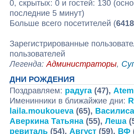
0, скрытых: 0 и гостей: 130 (ос
последние 5 минут)
Больше всего посетителей (
6418
Зарегистрированные пользовате
пользователей
Легенда:
Администраторы
,
Су
ДНИ РОЖДЕНИЯ
Поздравляем:
радуга
(47),
Atem
Именинники в ближайжие дни:
R
laila.moukoueva
(65),
Василис
Аверкина Татьяна
(55),
Леша
(
ревиталь
(54),
Август
(59),
ВФ