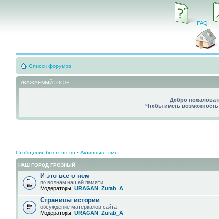
FAQ
Список форумов
УВАЖАЕМЫЙ ГОСТЬ
Добро пожаловать
Чтобы иметь возможность 
Сообщения без ответов
•
Активные темы
НАШ ГОРОД ГРОЗНЫЙ
И это все о нем
по волнам нашей памяти
Модераторы:
URAGAN
,
Zurab_A
Страницы истории
обсуждение материалов сайта
Модераторы:
URAGAN
,
Zurab_A