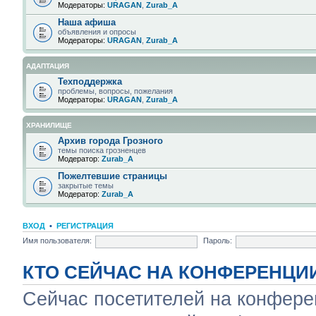
Модераторы:
URAGAN
,
Zurab_A
Наша афиша
объявления и опросы
Модераторы:
URAGAN
,
Zurab_A
АДАПТАЦИЯ
Техподдержка
проблемы, вопросы, пожелания
Модераторы:
URAGAN
,
Zurab_A
ХРАНИЛИЩЕ
Архив города Грозного
темы поиска грозненцев
Модератор:
Zurab_A
Пожелтевшие страницы
закрытые темы
Модератор:
Zurab_A
ВХОД
•
РЕГИСТРАЦИЯ
Имя пользователя:
Пароль:
КТО СЕЙЧАС НА КОНФЕРЕНЦИ
Сейчас посетителей на конфер