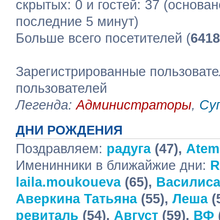
скрытых: 0 и гостей: 37 (основа
последние 5 минут)
Больше всего посетителей (
6418
Зарегистрированные пользовате
пользователей
Легенда:
Администраторы
,
Су
ДНИ РОЖДЕНИЯ
Поздравляем:
радуга
(47),
Atem
Именинники в ближайжие дни:
R
laila.moukoueva
(65),
Василис
Аверкина Татьяна
(55),
Леша
(
ревиталь
(54),
Август
(59),
ВФ