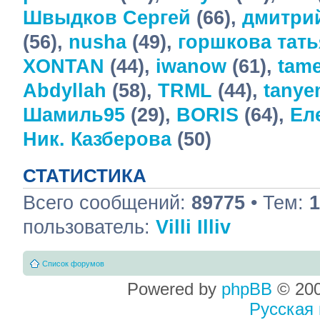
Швыдков Сергей
(66),
дмитри
(56),
nusha
(49),
горшкова тать
XONTAN
(44),
iwanow
(61),
tame
Abdyllah
(58),
TRML
(44),
tany
Шамиль95
(29),
BORIS
(64),
Ел
Ник. Казберова
(50)
СТАТИСТИКА
Всего сообщений:
89775
• Тем:
1
пользователь:
Villi Illiv
Список форумов
Powered by
phpBB
© 200
Русская