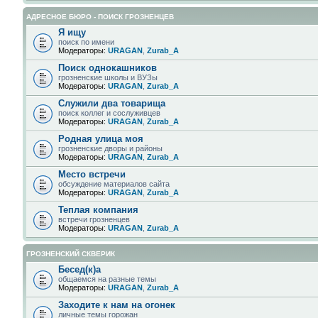
АДРЕСНОЕ БЮРО - ПОИСК ГРОЗНЕНЦЕВ
Я ищу
поиск по имени
Модераторы:
URAGAN
,
Zurab_A
Поиск однокашников
грозненские школы и ВУЗы
Модераторы:
URAGAN
,
Zurab_A
Служили два товарища
поиск коллег и сослуживцев
Модераторы:
URAGAN
,
Zurab_A
Родная улица моя
грозненские дворы и районы
Модераторы:
URAGAN
,
Zurab_A
Место встречи
обсуждение материалов сайта
Модераторы:
URAGAN
,
Zurab_A
Теплая компания
встречи грозненцев
Модераторы:
URAGAN
,
Zurab_A
ГРОЗНЕНСКИЙ СКВЕРИК
Бесед(к)а
общаемся на разные темы
Модераторы:
URAGAN
,
Zurab_A
Заходите к нам на огонек
личные темы горожан