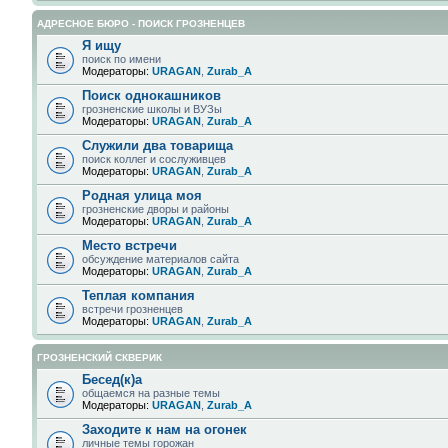
АДРЕСНОЕ БЮРО - ПОИСК ГРОЗНЕНЦЕВ
Я ищу
поиск по имени
Модераторы:
URAGAN
,
Zurab_A
Поиск однокашников
грозненские школы и ВУЗы
Модераторы:
URAGAN
,
Zurab_A
Служили два товарища
поиск коллег и сослуживцев
Модераторы:
URAGAN
,
Zurab_A
Родная улица моя
грозненские дворы и районы
Модераторы:
URAGAN
,
Zurab_A
Место встречи
обсуждение материалов сайта
Модераторы:
URAGAN
,
Zurab_A
Теплая компания
встречи грозненцев
Модераторы:
URAGAN
,
Zurab_A
ГРОЗНЕНСКИЙ СКВЕРИК
Бесед(к)а
общаемся на разные темы
Модераторы:
URAGAN
,
Zurab_A
Заходите к нам на огонек
личные темы горожан