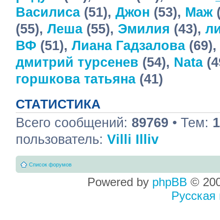
Василиса
(51),
Джон
(53),
Маж
(
(55),
Леша
(55),
Эмилия
(43),
ли
ВФ
(51),
Лиана Гадзалова
(69)
дмитрий турсенев
(54),
Nata
(4
горшкова татьяна
(41)
СТАТИСТИКА
Всего сообщений:
89769
• Тем:
1
пользователь:
Villi Illiv
Список форумов
Powered by
phpBB
© 200
Русская