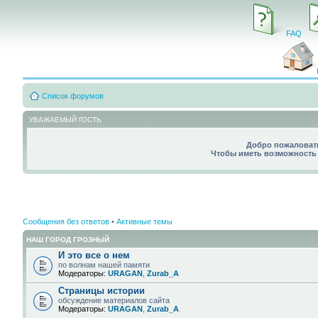
FAQ
Список форумов
УВАЖАЕМЫЙ ГОСТЬ
Добро пожаловать
Чтобы иметь возможность 
Сообщения без ответов
•
Активные темы
НАШ ГОРОД ГРОЗНЫЙ
И это все о нем
по волнам нашей памяти
Модераторы:
URAGAN
,
Zurab_A
Страницы истории
обсуждение материалов сайта
Модераторы:
URAGAN
,
Zurab_A