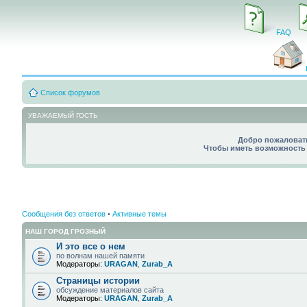
FAQ
Список форумов
УВАЖАЕМЫЙ ГОСТЬ
Добро пожаловать
Чтобы иметь возможность 
Сообщения без ответов
•
Активные темы
НАШ ГОРОД ГРОЗНЫЙ
И это все о нем
по волнам нашей памяти
Модераторы:
URAGAN
,
Zurab_A
Страницы истории
обсуждение материалов сайта
Модераторы:
URAGAN
,
Zurab_A