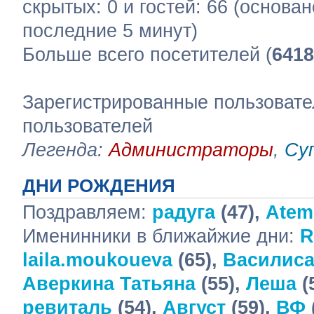
скрытых: 0 и гостей: 66 (основа
последние 5 минут)
Больше всего посетителей (
6418
Зарегистрированные пользовате
пользователей
Легенда:
Администраторы
,
Су
ДНИ РОЖДЕНИЯ
Поздравляем:
радуга
(47),
Atem
Именинники в ближайжие дни:
R
laila.moukoueva
(65),
Василис
Аверкина Татьяна
(55),
Леша
(
ревиталь
(54),
Август
(59),
ВФ