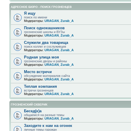
АДРЕСНОЕ БЮРО - ПОИСК ГРОЗНЕНЦЕВ
Я ищу
поиск по имени
Модераторы:
URAGAN
,
Zurab_A
Поиск однокашников
грозненские школы и ВУЗы
Модераторы:
URAGAN
,
Zurab_A
Служили два товарища
поиск коллег и сослуживцев
Модераторы:
URAGAN
,
Zurab_A
Родная улица моя
грозненские дворы и районы
Модераторы:
URAGAN
,
Zurab_A
Место встречи
обсуждение материалов сайта
Модераторы:
URAGAN
,
Zurab_A
Теплая компания
встречи грозненцев
Модераторы:
URAGAN
,
Zurab_A
ГРОЗНЕНСКИЙ СКВЕРИК
Бесед(к)а
общаемся на разные темы
Модераторы:
URAGAN
,
Zurab_A
Заходите к нам на огонек
личные темы горожан