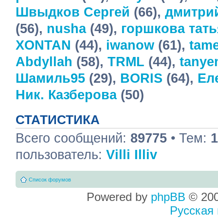
Швыдков Сергей
(66),
дмитри
(56),
nusha
(49),
горшкова тать
XONTAN
(44),
iwanow
(61),
tame
Abdyllah
(58),
TRML
(44),
tany
Шамиль95
(29),
BORIS
(64),
Ел
Ник. Казберова
(50)
СТАТИСТИКА
Всего сообщений:
89775
• Тем:
1
пользователь:
Villi Illiv
Список форумов
Powered by
phpBB
© 200
Русская