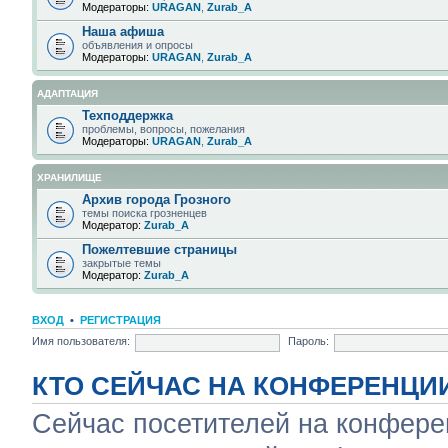
Модераторы:
URAGAN
,
Zurab_A
Наша афиша
объявления и опросы
Модераторы:
URAGAN
,
Zurab_A
АДАПТАЦИЯ
Техподдержка
проблемы, вопросы, пожелания
Модераторы:
URAGAN
,
Zurab_A
ХРАНИЛИЩЕ
Архив города Грозного
темы поиска грозненцев
Модератор:
Zurab_A
Пожелтевшие страницы
закрытые темы
Модератор:
Zurab_A
ВХОД
•
РЕГИСТРАЦИЯ
Имя пользователя:
Пароль:
КТО СЕЙЧАС НА КОНФЕРЕНЦИ
Сейчас посетителей на конфер