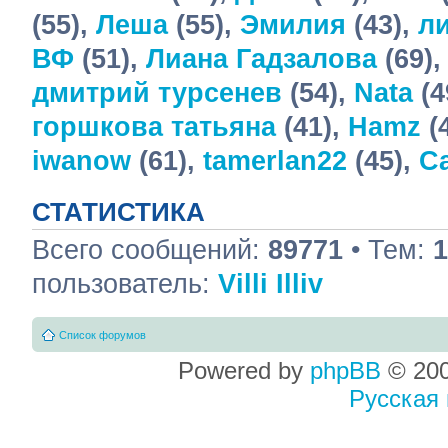
(55),
Леша
(55),
Эмилия
(43),
ли
ВФ
(51),
Лиана Гадзалова
(69)
дмитрий турсенев
(54),
Nata
(4
горшкова татьяна
(41),
Hamz
(
iwanow
(61),
tamerlan22
(45),
С
СТАТИСТИКА
Всего сообщений:
89771
• Тем:
1
пользователь:
Villi Illiv
Список форумов
Powered by
phpBB
© 200
Русская