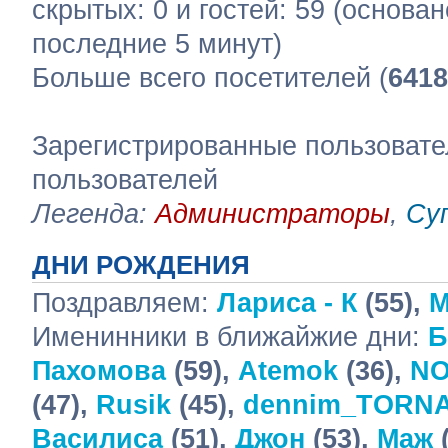
скрытых: 0 и гостей: 59 (основа
последние 5 минут)
Больше всего посетителей (
6418
Зарегистрированные пользовате
пользователей
Легенда:
Администраторы
,
Су
ДНИ РОЖДЕНИЯ
Поздравляем:
Лариса - К
(55),
М
Именинники в ближайжие дни:
Б
Пахомова
(59),
Atemok
(36),
NO
(47),
Rusik
(45),
dennim_TORN
Василиса
(51),
Джон
(53),
Маж
(