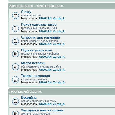
АДРЕСНОЕ БЮРО - ПОИСК ГРОЗНЕНЦЕВ
Я ищу
поиск по имени
Модераторы:
URAGAN
,
Zurab_A
Поиск однокашников
грозненские школы и ВУЗы
Модераторы:
URAGAN
,
Zurab_A
Служили два товарища
поиск коллег и сослуживцев
Модераторы:
URAGAN
,
Zurab_A
Родная улица моя
грозненские дворы и районы
Модераторы:
URAGAN
,
Zurab_A
Место встречи
обсуждение материалов сайта
Модераторы:
URAGAN
,
Zurab_A
Теплая компания
встречи грозненцев
Модераторы:
URAGAN
,
Zurab_A
ГРОЗНЕНСКИЙ СКВЕРИК
Бесед(к)а
общаемся на разные темы
Модераторы:
URAGAN
,
Zurab_A
Заходите к нам на огонек
личные темы горожан