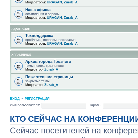
Модераторы:
URAGAN
,
Zurab_A
Наша афиша
объявления и опросы
Модераторы:
URAGAN
,
Zurab_A
АДАПТАЦИЯ
Техподдержка
проблемы, вопросы, пожелания
Модераторы:
URAGAN
,
Zurab_A
ХРАНИЛИЩЕ
Архив города Грозного
темы поиска грозненцев
Модератор:
Zurab_A
Пожелтевшие страницы
закрытые темы
Модератор:
Zurab_A
ВХОД
•
РЕГИСТРАЦИЯ
Имя пользователя:
Пароль:
КТО СЕЙЧАС НА КОНФЕРЕНЦИ
Сейчас посетителей на конфер