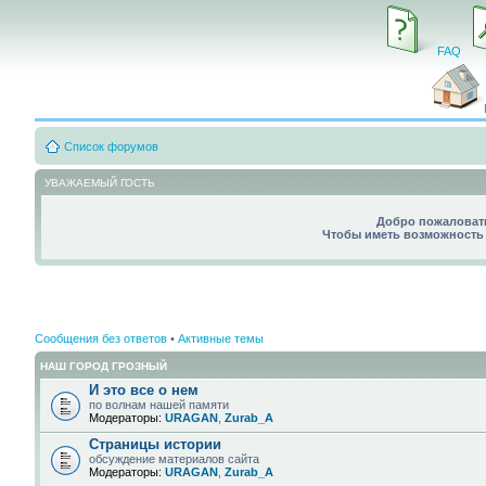
FAQ
Список форумов
УВАЖАЕМЫЙ ГОСТЬ
Добро пожаловать
Чтобы иметь возможность 
Сообщения без ответов
•
Активные темы
НАШ ГОРОД ГРОЗНЫЙ
И это все о нем
по волнам нашей памяти
Модераторы:
URAGAN
,
Zurab_A
Страницы истории
обсуждение материалов сайта
Модераторы:
URAGAN
,
Zurab_A