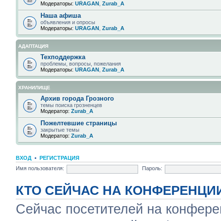
Модераторы:
URAGAN
,
Zurab_A
Наша афиша
объявления и опросы
Модераторы:
URAGAN
,
Zurab_A
АДАПТАЦИЯ
Техподдержка
проблемы, вопросы, пожелания
Модераторы:
URAGAN
,
Zurab_A
ХРАНИЛИЩЕ
Архив города Грозного
темы поиска грозненцев
Модератор:
Zurab_A
Пожелтевшие страницы
закрытые темы
Модератор:
Zurab_A
ВХОД
•
РЕГИСТРАЦИЯ
Имя пользователя:
Пароль:
КТО СЕЙЧАС НА КОНФЕРЕНЦИ
Сейчас посетителей на конфер