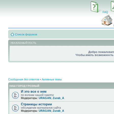
FAQ
Список форумов
УВАЖАЕМЫЙ ГОСТЬ
Добро пожаловать
Чтобы иметь возможность 
Сообщения без ответов
•
Активные темы
НАШ ГОРОД ГРОЗНЫЙ
И это все о нем
по волнам нашей памяти
Модераторы:
URAGAN
,
Zurab_A
Страницы истории
обсуждение материалов сайта
Модераторы:
URAGAN
,
Zurab_A