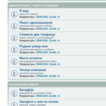
АДРЕСНОЕ БЮРО - ПОИСК ГРОЗНЕНЦЕВ
Я ищу
поиск по имени
Модераторы:
URAGAN
,
Zurab_A
Поиск однокашников
грозненские школы и ВУЗы
Модераторы:
URAGAN
,
Zurab_A
Служили два товарища
поиск коллег и сослуживцев
Модераторы:
URAGAN
,
Zurab_A
Родная улица моя
грозненские дворы и районы
Модераторы:
URAGAN
,
Zurab_A
Место встречи
обсуждение материалов сайта
Модераторы:
URAGAN
,
Zurab_A
Теплая компания
встречи грозненцев
Модераторы:
URAGAN
,
Zurab_A
ГРОЗНЕНСКИЙ СКВЕРИК
Бесед(к)а
общаемся на разные темы
Модераторы:
URAGAN
,
Zurab_A
Заходите к нам на огонек
личные темы горожан