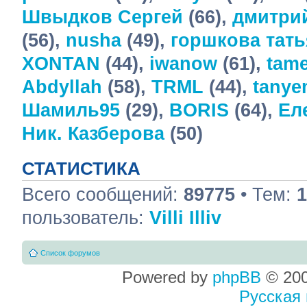
Швыдков Сергей
(66),
дмитри
(56),
nusha
(49),
горшкова тать
XONTAN
(44),
iwanow
(61),
tame
Abdyllah
(58),
TRML
(44),
tany
Шамиль95
(29),
BORIS
(64),
Ел
Ник. Казберова
(50)
СТАТИСТИКА
Всего сообщений:
89775
• Тем:
1
пользователь:
Villi Illiv
Список форумов
Powered by
phpBB
© 200
Русская