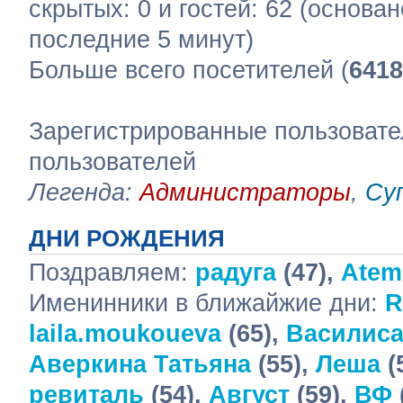
скрытых: 0 и гостей: 62 (основа
последние 5 минут)
Больше всего посетителей (
6418
Зарегистрированные пользовате
пользователей
Легенда:
Администраторы
,
Су
ДНИ РОЖДЕНИЯ
Поздравляем:
радуга
(47),
Atem
Именинники в ближайжие дни:
R
laila.moukoueva
(65),
Василис
Аверкина Татьяна
(55),
Леша
(
ревиталь
(54),
Август
(59),
ВФ