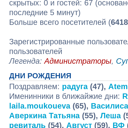
скрытых: 0 и гостей: 67 (основа
последние 5 минут)
Больше всего посетителей (
6418
Зарегистрированные пользовате
пользователей
Легенда:
Администраторы
,
Су
ДНИ РОЖДЕНИЯ
Поздравляем:
радуга
(47),
Atem
Именинники в ближайжие дни:
R
laila.moukoueva
(65),
Василис
Аверкина Татьяна
(55),
Леша
(
ревиталь
(54),
Август
(59),
ВФ