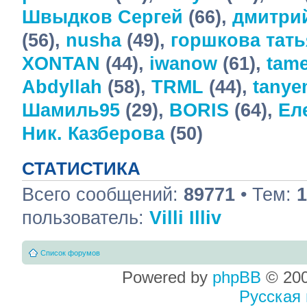
Швыдков Сергей
(66),
дмитри
(56),
nusha
(49),
горшкова тать
XONTAN
(44),
iwanow
(61),
tame
Abdyllah
(58),
TRML
(44),
tany
Шамиль95
(29),
BORIS
(64),
Ел
Ник. Казберова
(50)
СТАТИСТИКА
Всего сообщений:
89771
• Тем:
1
пользователь:
Villi Illiv
Список форумов
Powered by
phpBB
© 200
Русская