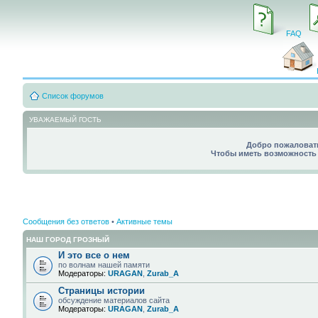
FAQ
Список форумов
УВАЖАЕМЫЙ ГОСТЬ
Добро пожаловать
Чтобы иметь возможность 
Сообщения без ответов
•
Активные темы
НАШ ГОРОД ГРОЗНЫЙ
И это все о нем
по волнам нашей памяти
Модераторы:
URAGAN
,
Zurab_A
Страницы истории
обсуждение материалов сайта
Модераторы:
URAGAN
,
Zurab_A