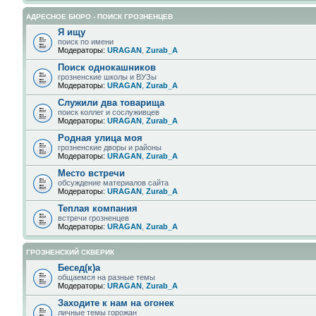
АДРЕСНОЕ БЮРО - ПОИСК ГРОЗНЕНЦЕВ
Я ищу
поиск по имени
Модераторы:
URAGAN
,
Zurab_A
Поиск однокашников
грозненские школы и ВУЗы
Модераторы:
URAGAN
,
Zurab_A
Служили два товарища
поиск коллег и сослуживцев
Модераторы:
URAGAN
,
Zurab_A
Родная улица моя
грозненские дворы и районы
Модераторы:
URAGAN
,
Zurab_A
Место встречи
обсуждение материалов сайта
Модераторы:
URAGAN
,
Zurab_A
Теплая компания
встречи грозненцев
Модераторы:
URAGAN
,
Zurab_A
ГРОЗНЕНСКИЙ СКВЕРИК
Бесед(к)а
общаемся на разные темы
Модераторы:
URAGAN
,
Zurab_A
Заходите к нам на огонек
личные темы горожан