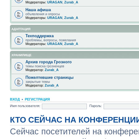
Модераторы:
URAGAN
,
Zurab_A
Наша афиша
объявления и опросы
Модераторы:
URAGAN
,
Zurab_A
АДАПТАЦИЯ
Техподдержка
проблемы, вопросы, пожелания
Модераторы:
URAGAN
,
Zurab_A
ХРАНИЛИЩЕ
Архив города Грозного
темы поиска грозненцев
Модератор:
Zurab_A
Пожелтевшие страницы
закрытые темы
Модератор:
Zurab_A
ВХОД
•
РЕГИСТРАЦИЯ
Имя пользователя:
Пароль:
КТО СЕЙЧАС НА КОНФЕРЕНЦИ
Сейчас посетителей на конфер