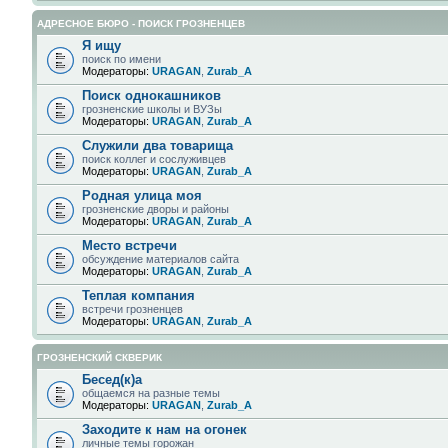
АДРЕСНОЕ БЮРО - ПОИСК ГРОЗНЕНЦЕВ
Я ищу
поиск по имени
Модераторы:
URAGAN
,
Zurab_A
Поиск однокашников
грозненские школы и ВУЗы
Модераторы:
URAGAN
,
Zurab_A
Служили два товарища
поиск коллег и сослуживцев
Модераторы:
URAGAN
,
Zurab_A
Родная улица моя
грозненские дворы и районы
Модераторы:
URAGAN
,
Zurab_A
Место встречи
обсуждение материалов сайта
Модераторы:
URAGAN
,
Zurab_A
Теплая компания
встречи грозненцев
Модераторы:
URAGAN
,
Zurab_A
ГРОЗНЕНСКИЙ СКВЕРИК
Бесед(к)а
общаемся на разные темы
Модераторы:
URAGAN
,
Zurab_A
Заходите к нам на огонек
личные темы горожан