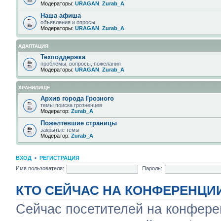
Модераторы:
URAGAN
,
Zurab_A
Наша афиша
объявления и опросы
Модераторы:
URAGAN
,
Zurab_A
АДАПТАЦИЯ
Техподдержка
проблемы, вопросы, пожелания
Модераторы:
URAGAN
,
Zurab_A
ХРАНИЛИЩЕ
Архив города Грозного
темы поиска грозненцев
Модератор:
Zurab_A
Пожелтевшие страницы
закрытые темы
Модератор:
Zurab_A
ВХОД
•
РЕГИСТРАЦИЯ
Имя пользователя:
Пароль:
КТО СЕЙЧАС НА КОНФЕРЕНЦИ
Сейчас посетителей на конфер