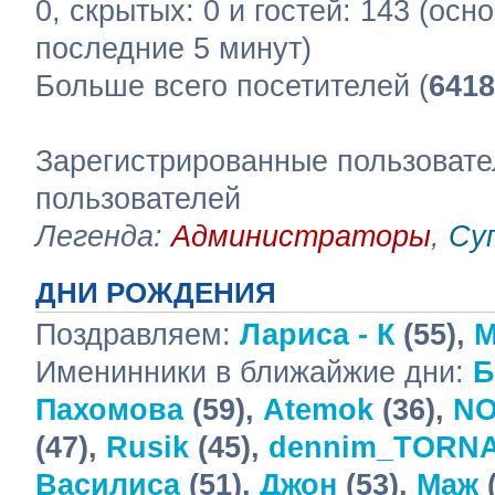
0, скрытых: 0 и гостей: 143 (ос
последние 5 минут)
Больше всего посетителей (
6418
Зарегистрированные пользовате
пользователей
Легенда:
Администраторы
,
Су
ДНИ РОЖДЕНИЯ
Поздравляем:
Лариса - К
(55),
М
Именинники в ближайжие дни:
Б
Пахомова
(59),
Atemok
(36),
NO
(47),
Rusik
(45),
dennim_TORN
Василиса
(51),
Джон
(53),
Маж
(