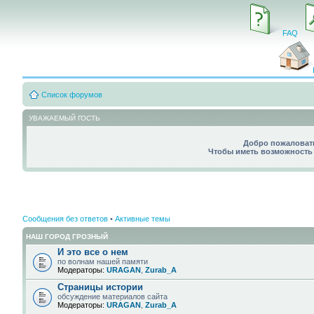
FAQ
Список форумов
УВАЖАЕМЫЙ ГОСТЬ
Добро пожаловать
Чтобы иметь возможность 
Сообщения без ответов
•
Активные темы
НАШ ГОРОД ГРОЗНЫЙ
И это все о нем
по волнам нашей памяти
Модераторы:
URAGAN
,
Zurab_A
Страницы истории
обсуждение материалов сайта
Модераторы:
URAGAN
,
Zurab_A