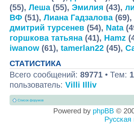
(55),
Леша
(55),
Эмилия
(43),
ли
ВФ
(51),
Лиана Гадзалова
(69)
дмитрий турсенев
(54),
Nata
(4
горшкова татьяна
(41),
Hamz
(
iwanow
(61),
tamerlan22
(45),
С
СТАТИСТИКА
Всего сообщений:
89771
• Тем:
1
пользователь:
Villi Illiv
Список форумов
Powered by
phpBB
© 200
Русская