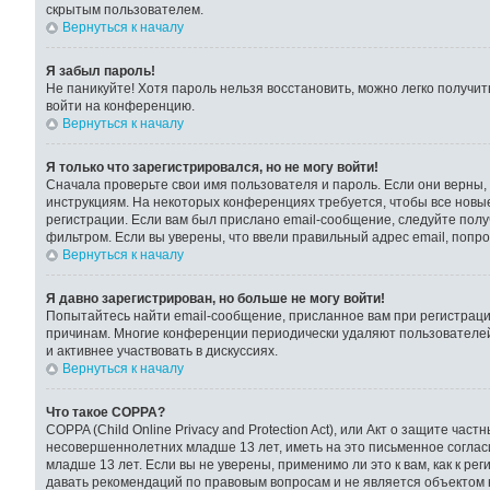
скрытым пользователем.
Вернуться к началу
Я забыл пароль!
Не паникуйте! Хотя пароль нельзя восстановить, можно легко получи
войти на конференцию.
Вернуться к началу
Я только что зарегистрировался, но не могу войти!
Сначала проверьте свои имя пользователя и пароль. Если они верны,
инструкциям. На некоторых конференциях требуется, чтобы все новы
регистрации. Если вам был прислано email-сообщение, следуйте полу
фильтром. Если вы уверены, что ввели правильный адрес email, попр
Вернуться к началу
Я давно зарегистрирован, но больше не могу войти!
Попытайтесь найти email-сообщение, присланное вам при регистрации
причинам. Многие конференции периодически удаляют пользователей
и активнее участвовать в дискуссиях.
Вернуться к началу
Что такое COPPA?
COPPA (Child Online Privacy and Protection Act), или Акт о защите ч
несовершеннолетних младше 13 лет, иметь на это письменное согла
младше 13 лет. Если вы не уверены, применимо ли это к вам, как к 
давать рекомендаций по правовым вопросам и не является объектом 