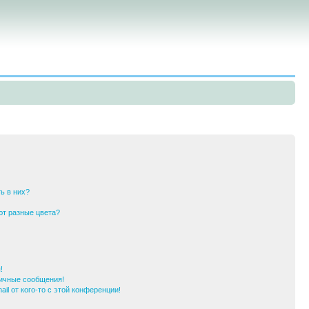
ь в них?
ют разные цвета?
!
ичные сообщения!
il от кого-то с этой конференции!