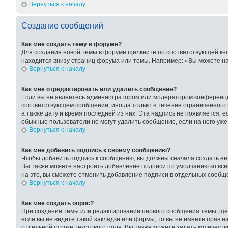
Вернуться к началу
Создание сообщений
Как мне создать тему в форуме?
Для создания новой темы в форуме щелкните по соответствующей кно
находится внизу страниц форума или темы. Например: «Вы можете нач
Вернуться к началу
Как мне отредактировать или удалить сообщение?
Если вы не являетесь администратором или модератором конференции
соответствующем сообщении, иногда только в течение ограниченного 
а также дату и время последней из них. Эта надпись не появляется, 
обычные пользователи не могут удалить сообщение, если на него уже 
Вернуться к началу
Как мне добавить подпись к своему сообщению?
Чтобы добавить подпись к сообщению, вы должны сначала создать её
Вы также можете настроить добавление подписи по умолчанию ко вс
на это, вы сможете отменить добавление подписи в отдельных сообщ
Вернуться к началу
Как мне создать опрос?
При создании темы или редактировании первого сообщения темы, щё
если вы не видите такой закладки или формы, то вы не имеете прав н
отдельной строке текстового поля. Вы также можете задать количест