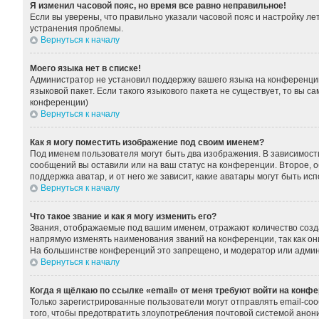
Я изменил часовой пояс, но время все равно неправильное!
Если вы уверены, что правильно указали часовой пояс и настройку л
устранения проблемы.
Вернуться к началу
Моего языка нет в списке!
Администратор не установил поддержку вашего языка на конференции
языковой пакет. Если такого языкового пакета не существует, то вы
конференции)
Вернуться к началу
Как я могу поместить изображение под своим именем?
Под именем пользователя могут быть два изображения. В зависимости 
сообщений вы оставили или на ваш статус на конференции. Второе, о
поддержка аватар, и от него же зависит, какие аватары могут быть 
Вернуться к началу
Что такое звание и как я могу изменить его?
Звания, отображаемые под вашим именем, отражают количество соз
напрямую изменять наименования званий на конференции, так как он
На большинстве конференций это запрещено, и модератор или админ
Вернуться к началу
Когда я щёлкаю по ссылке «email» от меня требуют войти на конф
Только зарегистрированные пользователи могут отправлять email-со
того, чтобы предотвратить злоупотребления почтовой системой ано