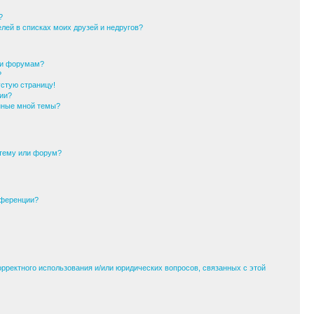
?
елей в списках моих друзей и недругов?
ли форумам?
?
устую страницу!
ии?
анные мной темы?
 тему или форум?
нференции?
орректного использования и/или юридических вопросов, связанных с этой