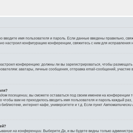
но вводите имя пользователя и пароль. Если данные введены правильно, свя
ьно настроил конфигурацию конференции, свяжитесь с ним для исправления н
р настроил конференцию: должны ли вы зарегистрироваться, чтобы размещать
телям: аватары, личные сообщения, отправка email-сообщений, участие в гру
оля?
ждом посещении
, вы сможете оставаться под своим именем на конференции т
ого чтобы вам не приходилось вводить имя пользователя и пароль каждый раз
библиотеке, интернет-кафе, университете и т.д. Если пункт
Автоматически 
лей?
ывание на конференции
. Выберите
Да
, и вы будете видны только администр