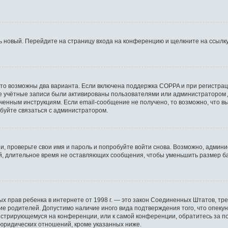
ть новый. Перейдите на страницу входа на конференцию и щелкните на ссылк
 то возможны два варианта. Если включена поддержка COPPA и при регистраци
е учётные записи были активированы пользователями или администратором 
ченным инструкциям. Если email-сообщение не получено, то возможно, что вы
обуйте связаться с администратором.
, проверьте свои имя и пароль и попробуйте войти снова. Возможно, админи
, длительное время не оставляющих сообщения, чтобы уменьшить размер ба
астных прав ребенка в интернете от 1998 г. — это закон Соединенных Штатов,
сие родителей. Допустимо наличие иного вида подтверждения того, что опе
регистрирующемуся на конференции, или к самой конференции, обратитесь за 
юридических отношений, кроме указанных ниже.