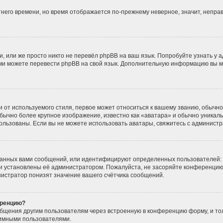
етнего времени, но время отображается по-прежнему неверное, значит, непр
, или же просто никто не перевёл phpBB на ваш язык. Попробуйте узнать у 
 сами можете перевести phpBB на свой язык. Дополнительную информацию вы 
от используемого стиля, первое может относиться к вашему званию, обычно э
бычно более крупное изображение, известно как «аватара» и обычно уникаль
использованы. Если вы не можете использовать аватары, свяжитесь с админис
данных вами сообщений, или идентифицируют определенных пользователей: 
и установлены её администратором. Пожалуйста, не засоряйте конференцию
истратор понизят значение вашего счётчика сообщений.
еренцию?
общения другим пользователям через встроенную в конференцию форму, и то
нимными пользователями.