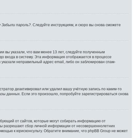
у
Забыли пароль?
. Следуйте инструкциям, и скоро вы снова сможете
и вы указали, что вам менее 13 лет, следуйте полученным
до входа в систему. Эта информация отображается в процессе
 указали неправильный адрес email, либо он заблокирован спам-
стратор деактивировал или удалил вашу учётную запись по каким-то
зы данных. Если это произошло, попробуйте зарегистрироваться снова
 требующий от сайтов, которые могут собирать информацию от
куны разрешают сбор личной информации от несовершеннолетних
помощью к юрисконсульту. Обратите внимание, что phpBB Group не может