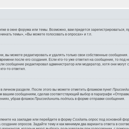
пке в окне форума или темы. Возможно, вам придется зарегистрироваться, 
инать темы», «Вы можете голосовать в опросах» и т.п.
, вы можете редактировать и удалять только свои собственные сообщения.
времени после его создания. Если кто-то уже ответил на сообщение, то под 
если сообщение редактировал администратор или модератор, хотя они могут с
кто-то ответил.
 в личном разделе. После этого вы можете отметить флажком пункт
Присоеди
ем вашим сообщениям, сделав соответствующий выбор в параграфе «Отправк
ениях, убрав флажок
Присоединить подпись
в форме отправки сообщения.
лкните на закладке или перейдите в форму
Создать опрос
под основной фор
а создание опросов. Задайте тему и как минимум два варианта ответа в соот
во вариантов, которые могут выбрать пользователи при голосовании, с помощ