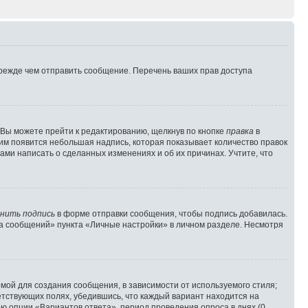
прежде чем отправить сообщение. Перечень ваших прав доступа
 Вы можете прейти к редактированию, щелкнув по кнопке
правка
в
ним появится небольшая надпись, которая показывает количество правок
ами написать о сделанных изменениях и об их причинах. Учтите, что
нить подпись
в форме отправки сообщения, чтобы подпись добавилась.
а сообщений» пункта «Личные настройки» в личном разделе. Несмотря
мой для создания сообщения, в зависимости от используемого стиля;
ветствующих полях, убедившись, что каждый вариант находится на
ью опции «Вариантов ответа», период проведения опроса в днях (0